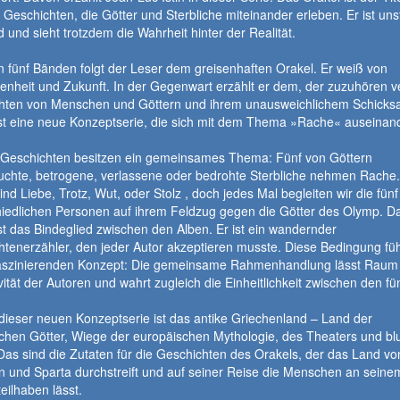
 Geschichten, die Götter und Sterbliche miteinander erleben. Er ist uns
d und sieht trotzdem die Wahrheit hinter der Realität.
n fünf Bänden folgt der Leser dem greisenhaften Orakel. Er weiß von
nheit und Zukunft. In der Gegenwart erzählt er dem, der zuzuhören ve
hten von Menschen und Göttern und ihrem unausweichlichem Schicksa
st eine neue Konzeptserie, die sich mit dem Thema »Rache« auseinand
f Geschichten besitzen ein gemeinsames Thema: Fünf von Göttern
uchte, betrogene, verlassene oder bedrohte Sterbliche nehmen Rache.
ind Liebe, Trotz, Wut, oder Stolz , doch jedes Mal begleiten wir die fünf
hiedlichen Personen auf ihrem Feldzug gegen die Götter des Olymp. D
st das Bindeglied zwischen den Alben. Er ist ein wandernder
tenerzähler, den jeder Autor akzeptieren musste. Diese Bedingung füh
aszinierenden Konzept: Die gemeinsame Rahmenhandlung lässt Raum f
vität der Autoren und wahrt zugleich die Einheitlichkeit zwischen den fü
dieser neuen Konzeptserie ist das antike Griechenland – Land der
hen Götter, Wiege der europäischen Mythologie, des Theaters und blu
Das sind die Zutaten für die Geschichten des Orakels, der das Land vo
n und Sparta durchstreift und auf seiner Reise die Menschen an seine
eilhaben lässt.