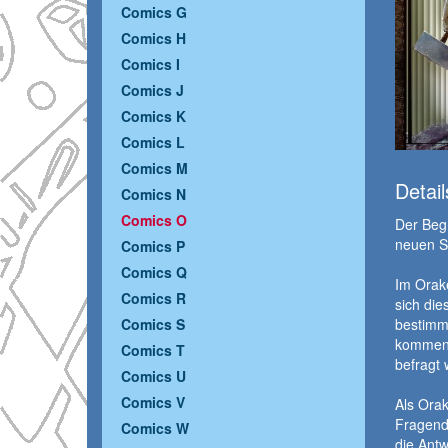
Comics G
Comics H
Comics I
Comics J
Comics K
Comics L
Comics M
Detail
Comics N
Comics O
Der Begr
neuen Se
Comics P
Comics Q
Im Orake
Comics R
sich die
Comics S
bestimm
kommen. 
Comics T
befragt 
Comics U
Comics V
Als Ora
Fragende
Comics W
die Antw