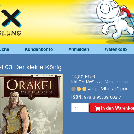
uche
Kundenkonto
Anmelden
Warenkorb
l 03 Der kleine König
14,80 EUR
inkl. 7 % MwSt. zzgl.
Versandkosten
wenige Artikel verfügbar
ISBN:
978-3-95839-002-7
In den Warenko