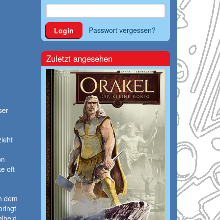
Passwort vergessen?
Login
Zuletzt angesehen
ser
ieht
on
e oft
en dem
ringt
elheld.