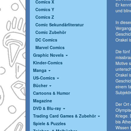
Comics X
Er kennt
Comics Y
und blin
Comics Z
In diese
Comic Sekundärliteratur
Vergange
Comic Zubehör
Geschic
DC Comics
Orakel i
Marvel Comics
Die fün
Graphic Novels
missbra
Kinder-Comics
Motive s
untersc
Manga
Orakel i
US-Comics
Geschich
Bücher
einem f
Subjekti
Cartoons & Humor
Magazine
Der Ort 
DVD & Blu-ray
Olympisc
Trading Card Games & Zubehör
Kriege. 
bis Athe
Spiele & Puzzles
Wissen t