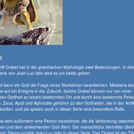
s
iff Orakel hat in der griechischen Mythologie zwei Bedeutungen. In die
rie von Jean-Luc Istin wird es um beide gehen.
l kann ein Gott die Frage eines Sterblichen beantworten. Meistens bez
se auf ein Ereignis in der Zukunft. Solche Orakel können nur von einer
ten Gottheit an einem bestimmten Ort und durch eine bestimmte Pers
Zeus, Apoll und Aphrodite gehören zu den Gottheiten, die in der Antik
wurden, und sie spielen auch in dieser Serie eine besondere Rolle.
kel wird außerdem eine Person bezeichnet, die als Verbindung zwisch
n und dem antwortenden Gott dient. Der menschliche Vermittler überb
ort. Davon erzählt Jean-Luc Istin in dieser Serie. Das Orakel ist der Tit