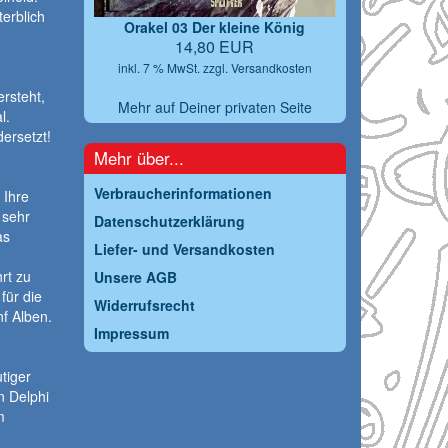
terblich
Orakel 03 Der kleine König
14,80 EUR
inkl. 7 % MwSt. zzgl.
Versandkosten
rsteht,
Mehr auf Deiner privaten Seite
l.
ersetzt!
Mehr über...
Verbraucherinformationen
 Ihre
 sehr
Datenschutzerklärung
as
Liefer- und Versandkosten
rt zu
Unsere AGB
ür die
Widerrufsrecht
nf Alben.
Impressum
tiger
n Delphi
m