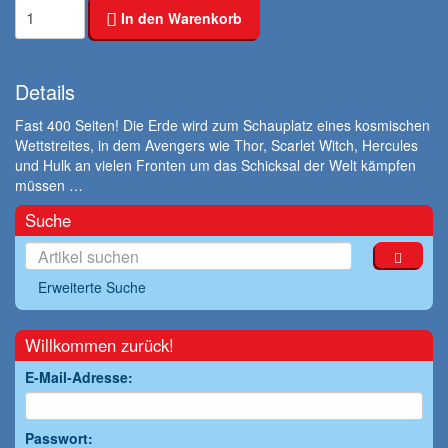
In den Warenkorb
Details
Fast 400 Seiten! Die Erde wird zum Schauplatz eines kosmischen
Wettstreites, in dem Avengers wie Thor, Scarlet Witch, Hercules
und Hulk an vielen Fronten um das Schicksal der Welt kämpfen
müssen …
Suche
Erweiterte Suche
Willkommen zurück!
E-Mail-Adresse:
Passwort: