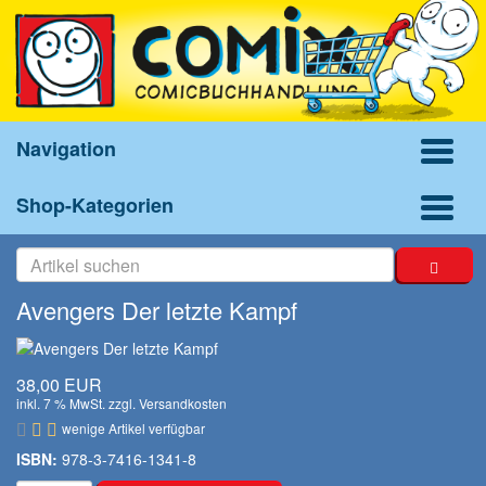
Navigation
Shop-Kategorien
Avengers Der letzte Kampf
38,00 EUR
inkl. 7 % MwSt. zzgl.
Versandkosten
wenige Artikel verfügbar
ISBN:
978-3-7416-1341-8