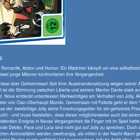
s
, Romantik, Action und Humor: Ein Mädchen kämpft um eine selbstbes
zwei junge Männer konfrontieren ihre Vergangenheit.
isse über Geheimnisse! Seit ihrer Auseinandersetzung wegen seiner 
t ist die Stimmung zwischen Liberta und seinem Mentor Dante stark an
. Nova entdeckt unterdessen Merkwürdiges am Verhalten von Jolly, Al
ater von Clan-Oberhaupt Mondo. Gemeinsam mit Felicita geht er dem 
ss der zwielichtige Jolly seine Forschungsgelder für ein geheimes Priva
cht - und muss feststellen, dass dieser möglicherweise auch bei eine
idenden Ereignis in Novas Vergangenheit die Finger mit im Spiel hatte
nde Debito, Pace und Luca sind nicht gut auf Jolly zu sprechen. Doch a
chen Animositäten werden zweitrangig, als mitten in der Nacht Alarm 
ndos Bruder wurde entführt! Und ausgerechnet Jolly be-fiehlt allen, nic