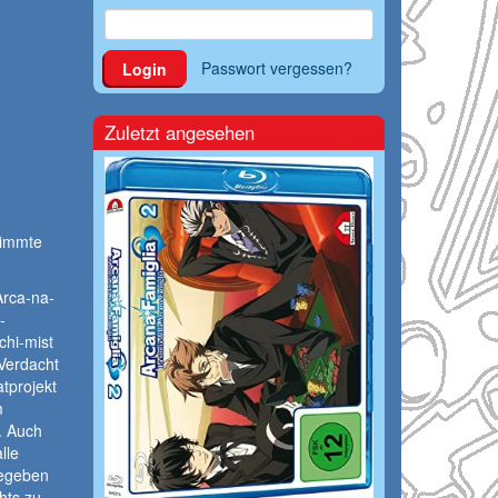
Passwort vergessen?
Login
Zuletzt angesehen
timmte
Arca-na-
-
chi-mist
Verdacht
tprojekt
m
. Auch
lle
gegeben
hts zu