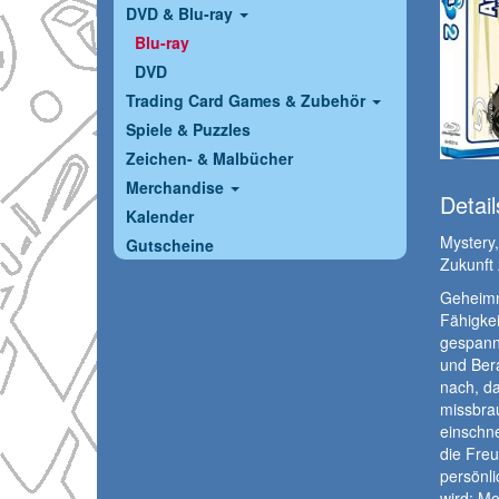
DVD & Blu-ray
Blu-ray
DVD
Trading Card Games & Zubehör
Spiele & Puzzles
Zeichen- & Malbücher
Merchandise
Detail
Kalender
Mystery
Gutscheine
Zukunft 
Geheimn
Fähigkei
gespannt
und Ber
nach, da
missbrau
einschne
die Freu
persönli
wird: Mo