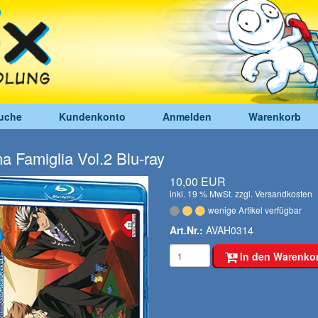
uche
Kundenkonto
Anmelden
Warenkorb
a Famiglia Vol.2 Blu-ray
10,00 EUR
inkl. 19 % MwSt. zzgl.
Versandkosten
wenige Artikel verfügbar
Art.Nr.:
AVAH0314
In den Warenko