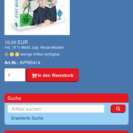
15,00 EUR
inkl. 19 % MwSt. zzgl.
Versandkosten
wenige Artikel verfügbar
Art.Nr.:
AVPM0414
In den Warenkorb
Suche
Erweiterte Suche