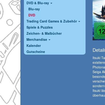
DVD & Blu-ray
Blu-ray
DVD
Trading Card Games & Zubehör
Spiele & Puzzles
Zeichen- & Malbücher
Merchandise
Kalender
Detail
Gutscheine
Itsuki T
existier
Photonau
Seiga A
besonder
verschwi
sondern 
Itsuki l
überhau