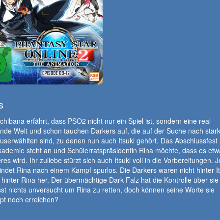
s
achibana erfährt, dass PSO2 nicht nur ein Spiel ist, sondern eine real
ende Welt und schon tauchen Darkers auf, die auf der Suche nach star
serwählten sind, zu denen nun auch Itsuki gehört. Das Abschlussfest 
kademie steht an und Schülerratspräsidentin Rina möchte, dass es et
es wird. Ihr zuliebe stürzt sich auch Itsuki voll in die Vorbereitungen. 
ndet Rina nach einem Kampf spurlos. Die Darkers waren nicht hinter It
hinter Rina her. Der übermächtige Dark Falz hat die Kontrolle über sie 
ässt nichts unversucht um Rina zu retten, doch können seine Worte sie
pt noch erreichen?