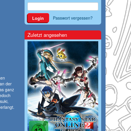
Passwort vergessen?
Login
Zuletzt angesehen
ken
an der
was ganz
Jedoch
suki,
erlangt.