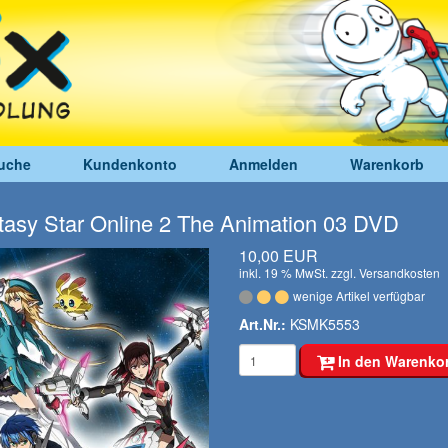
uche
Kundenkonto
Anmelden
Warenkorb
asy Star Online 2 The Animation 03 DVD
10,00 EUR
inkl. 19 % MwSt. zzgl.
Versandkosten
wenige Artikel verfügbar
Art.Nr.:
KSMK5553
In den Warenko