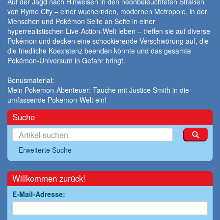
Auf der Jagd nach Hinweisen in den neonbeleuchteten Straßen
von Ryme City – einer wuchernden, modernen Metropole, in der
Menschen und Pokémon Seite an Seite in einer
hyperrealistischen Live-Action-Welt leben – treffen sie auf diverse
Pokémon und decken eine schockierende Verschwörung auf, die
die friedliche Koexistenz beenden könnte und das gesamte
Pokémon-Universum in Gefahr bringt.
Bonusmaterial:
Mein Pokemon-Abenteuer: Tauche mit Justice Smith in die
umfassende Pokemon-Welt ein!
Suche
Erweiterte Suche
Willkommen zurück!
E-Mail-Adresse: