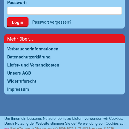
Passwort:
Passwort vergessen?
Login
Mehr über...
Verbraucherinformationen
Datenschutzerklärung
Liefer- und Versandkosten
Unsere AGB
Widerrufsrecht
Impressum
Um Ihnen ein besseres Nutzererlebnis zu bieten, verwenden wir Cookies.
Durch Nutzung der Website stimmen Sie der Verwendung von Cookies zu.
mod
ified eCommerce Shopsoftware © 2009-2026 | COMIX Hannover © 2026