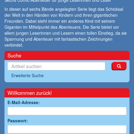
Sechs Comic-Abenteuer für junge Leserinnen und Leser
In dieser auf sechs Bände angelegten Serie liegt das Schicksal
der Welt in den Händen von Kindern und ihren gigantischen
Freunden. Dabei steht immer ein anderes Kind mit seinem
Giganten im Mittelpunkt des Abenteuers. Die Serie bietet vor
allem jungen Leserinnen und Lesern einen tollen Einstieg, da sie
Spannung und Abenteuer mit fantastischen Zeichnungen
verbindet.
Suche
Erweiterte Suche
Willkommen zurück!
E-Mail-Adresse:
Passwort: