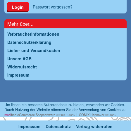
Passwort vergessen?
Login
Mehr über...
Verbraucherinformationen
Datenschutzerklärung
Liefer- und Versandkosten
Unsere AGB
Widerrufsrecht
Impressum
Um Ihnen ein besseres Nutzererlebnis zu bieten, verwenden wir Cookies.
Durch Nutzung der Website stimmen Sie der Verwendung von Cookies zu.
mod
ified eCommerce Shopsoftware © 2009-2026 | COMIX Hannover © 2026
Impressum
Datenschutz
Vertrag widerrufen