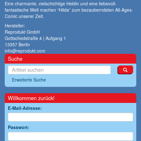
Eine charmante, vielschichtige Heldin und eine liebevoll-
fantastische Welt machen “Hilda” zum bezauberndsten All-Ages-
Comic unserer Zeit.
Hersteller:
Reprodukt GmbH
Gottschedstraße 4 | Aufgang 1
13357 Berlin
info@reprodukt.com
Suche
Erweiterte Suche
Willkommen zurück!
E-Mail-Adresse:
Passwort: