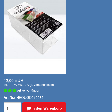
12,00 EUR
inkl. 19 % MwSt. zzgl.
Versandkosten
Artikel verfügbar
Art.Nr.:
HEOUGD010085
In den Warenkorb