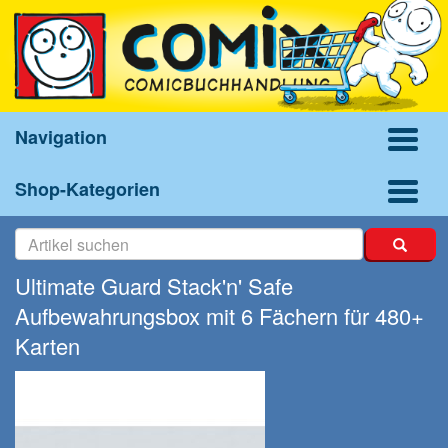
Navigation
Shop-Kategorien
Ultimate Guard Stack'n' Safe
Aufbewahrungsbox mit 6 Fächern für 480+
Karten