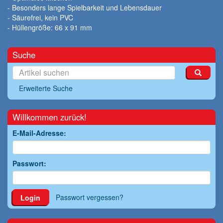
- Besonders lange Spielbarkeit und Lebensdauer
- Säurefrei, kein PVC
- Hüllengröße: 66 x 91 mm
Suche
Erweiterte Suche
Willkommen zurück!
E-Mail-Adresse:
Passwort:
Passwort vergessen?
Login