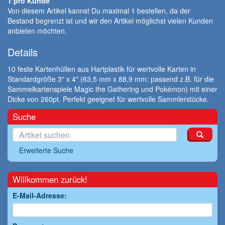
1 pro Kunde
Von diesem Artikel kannst Du maximal 1 bestellen, da der
Bestand begrenzt ist und wir den Artikel möglichst vielen Kunden
anbieten möchten.
Details
10 feste Kartenhüllen aus Hartplastik für wertvolle Karten in
Standardgröße 3" x 4" (63,5 mm x 88,9 mm; passend z.B. für die
Sammelkartenspiele Magic the Gathering und Pokémon) mit einer
Dicke von 260pt. Perfekt geeignet für wertvolle Sammlerstücke.
Suche
Erweiterte Suche
Willkommen zurück!
E-Mail-Adresse: