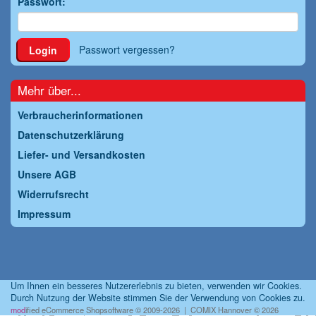
Passwort:
Passwort vergessen?
Login
Mehr über...
Verbraucherinformationen
Datenschutzerklärung
Liefer- und Versandkosten
Unsere AGB
Widerrufsrecht
Impressum
Um Ihnen ein besseres Nutzererlebnis zu bieten, verwenden wir Cookies.
Durch Nutzung der Website stimmen Sie der Verwendung von Cookies zu.
mod
ified eCommerce Shopsoftware © 2009-2026 | COMIX Hannover © 2026