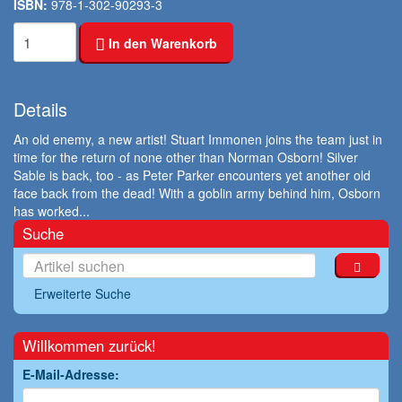
ISBN:
978-1-302-90293-3
In den Warenkorb
Details
An old enemy, a new artist! Stuart Immonen joins the team just in
time for the return of none other than Norman Osborn! Silver
Sable is back, too - as Peter Parker encounters yet another old
face back from the dead! With a goblin army behind him, Osborn
has worked...
Suche
Erweiterte Suche
Willkommen zurück!
E-Mail-Adresse: