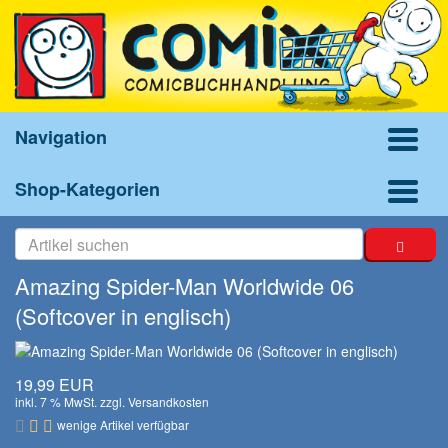
Navigation
Shop-Kategorien
Amazing Spider-Man Worldwide 06
(Softcover in englisch)
19,99 EUR
inkl. 7 % MwSt. zzgl.
Versandkosten
wenige Artikel verfügbar