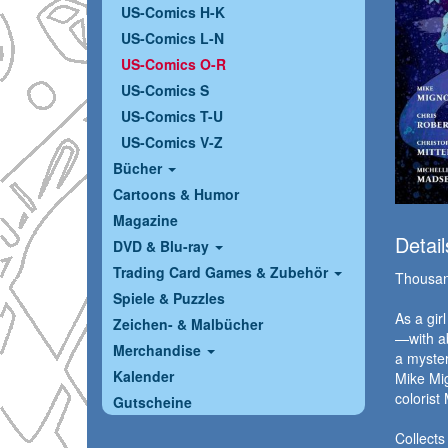
US-Comics H-K
US-Comics L-N
US-Comics O-R
US-Comics S
US-Comics T-U
US-Comics V-Z
Bücher
Cartoons & Humor
Magazine
Detail
DVD & Blu-ray
Trading Card Games & Zubehör
Thousand
Spiele & Puzzles
As a gir
Zeichen- & Malbücher
—with ab
Merchandise
a myster
Kalender
Mike Mig
colorist
Gutscheine
Collect