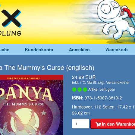
uche
Kundenkonto
Anmelden
Warenkorb
a The Mummy's Curse (englisch)
24,99 EUR
inkl. 7 % MwSt. zzgl.
Versandkosten
Artikel verfügbar
ISBN:
978-1-5067-3819-2
Hardcover, 112 Seiten, 17.42 x 1
26.62 cm
In den Warenko