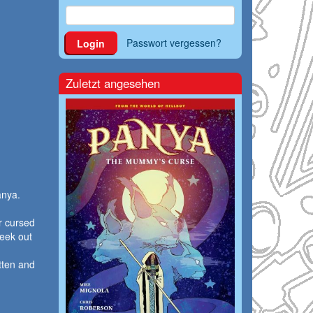
Passwort vergessen?
Login
Zuletzt angesehen
anya.
r cursed
seek out
tten and