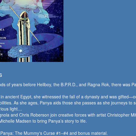
s
s of years before Hellboy, the B.P.R.D., and Ragna Rok, there was P
l in ancient Egypt, she witnessed the fall of a dynasty and was gifted—o
ilities. As she ages, Panya aids those she passes as she journeys to 
ious light…
nola and Chris Roberson join creative forces with artist Christopher Mi
 Michelle Madsen to bring Panya’s story to life.
s
Panya: The Mummy's Curse
#1–#4 and bonus material.