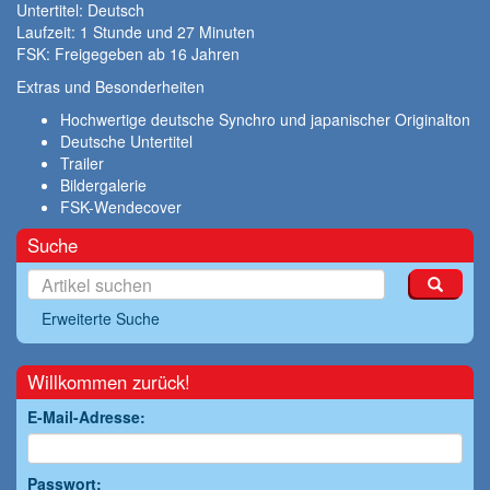
Untertitel: Deutsch
Laufzeit: 1 Stunde und 27 Minuten
FSK: Freigegeben ab 16 Jahren
Extras und Besonderheiten
Hochwertige deutsche Synchro und japanischer Originalton
Deutsche Untertitel
Trailer
Bildergalerie
FSK-Wendecover
Suche
Erweiterte Suche
Willkommen zurück!
E-Mail-Adresse:
Passwort: