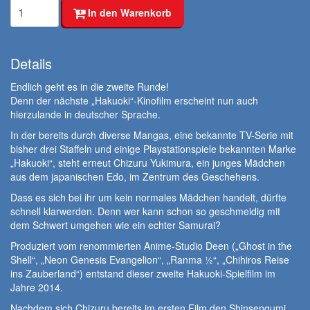
In den Warenkorb
Details
Endlich geht es in die zweite Runde!
Denn der nächste „Hakuoki“-Kinofilm erscheint nun auch
hierzulande in deutscher Sprache.
In der bereits durch diverse Mangas, eine bekannte TV-Serie mit
bisher drei Staffeln und einige Playstationspiele bekannten Marke
„Hakuoki“, steht erneut Chizuru Yukimura, ein junges Mädchen
aus dem japanischen Edo, im Zentrum des Geschehens.
Dass es sich bei ihr um kein normales Mädchen handelt, dürfte
schnell klarwerden. Denn wer kann schon so geschmeidig mit
dem Schwert umgehen wie ein echter Samurai?
Produziert vom renommierten Anime-Studio Deen („Ghost in the
Shell“, „Neon Genesis Evangelion“, „Ranma ½“, „Chihiros Reise
ins Zauberland“) entstand dieser zweite Hakuoki-Spielfilm im
Jahre 2014.
Nachdem sich Chizuru bereits im ersten Film den Shinsengumi