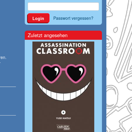
Passwort vergessen?
Login
Zuletzt angesehen
ren.
r