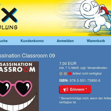
uche
Kundenkonto
Anmelden
Warenkorb
sination Classroom 09
7,00 EUR
inkl. 7 % MwSt. zzgl.
Versandkosten
Artikel nicht verfügbar
ISBN:
978-3-551-73950-6
Erinnern *
* Benachrichtige mich, wenn der Artike
verfügbar ist.