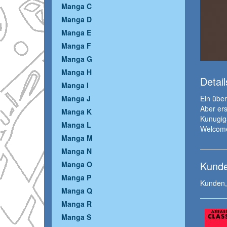
Manga C
Manga D
Manga E
Manga F
Manga G
Manga H
Detail
Manga I
Manga J
Ein über
Aber ers
Manga K
Kunugig
Manga L
Welcome
Manga M
Manga N
Kunde
Manga O
Manga P
Kunden, 
Manga Q
Manga R
Manga S