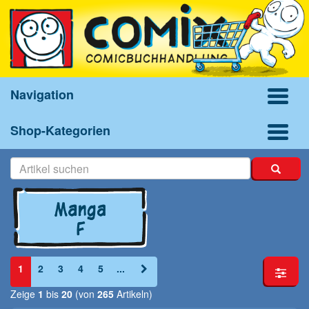
Navigation
Shop-Kategorien
1
2
3
4
5
...
Zeige
1
bis
20
(von
265
Artikeln)