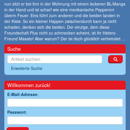
nun sitzt er bei ihm in der Wohnung mit einem leckeren BL-Manga
in der Hand und ist scharf wie eine mexikanische Pepperoni
überm Feuer. Eins führt zum anderen und die beiden landen in
der Kiste. So ein kleiner Happen zwischendurch kann ja nicht
schaden, denken sich die beiden. Der einzige, dem diese
Freundschaft Plus nicht zu schmecken scheint, ist ihr Hetero-
Freund Masato! Aber warum? Der ist doch glücklich verheiratet …
Suche
Erweiterte Suche
Willkommen zurück!
E-Mail-Adresse:
Passwort: