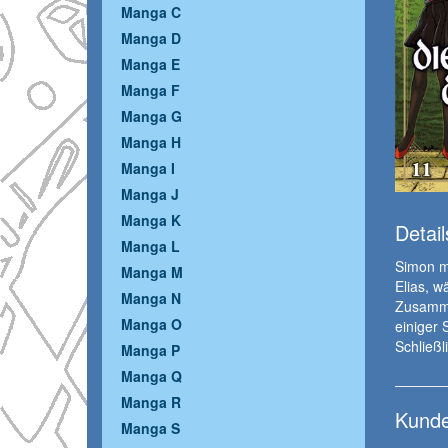
Manga C
Manga D
Manga E
Manga F
Manga G
Manga H
Manga I
Manga J
Manga K
Detail
Manga L
Simon mu
Manga M
Elias, w
Manga N
Zusamme
Manga O
einiger 
Schließl
Manga P
Manga Q
Manga R
Kunde
Manga S