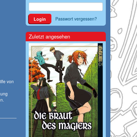
Passwort vergessen?
Login
Zuletzt angesehen
lfe von
nung
n.