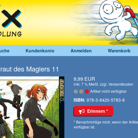
uche
Kundenkonto
Anmelden
Warenkorb
raut des Magiers 11
9,99 EUR
inkl. 7 % MwSt. zzgl.
Versandkosten
Artikel nicht verfügbar
ISBN:
978-3-8420-5783-8
Erinnern *
* Benachrichtige mich, wenn der Artike
verfügbar ist.