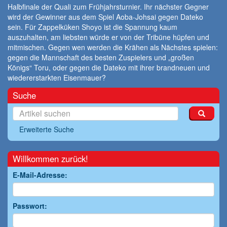
Halbfinale der Quali zum Frühjahrsturnier. Ihr nächster Gegner
wird der Gewinner aus dem Spiel Aoba-Johsai gegen Dateko
sein. Für Zappelküken Shoyo ist die Spannung kaum
auszuhalten, am liebsten würde er von der Tribüne hüpfen und
mitmischen. Gegen wen werden die Krähen als Nächstes spielen:
gegen die Mannschaft des besten Zuspielers und „großen
Königs“ Toru, oder gegen die Dateko mit ihrer brandneuen und
wiedererstarkten Eisenmauer?
Suche
Erweiterte Suche
Willkommen zurück!
E-Mail-Adresse:
Passwort: