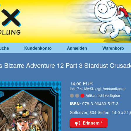
uche
Kundenkonto
Anmelden
Warenkorb
s Bizarre Adventure 12 Part 3 Stardust Crusad
14,00 EUR
inkl. 7 % MwSt. zzgl.
Versandkosten
Artikel nicht verfügbar
ISBN:
978-3-96433-517-3
Softcover, 304 Seiten, 14,0 x 21
Erinnern *