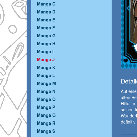
Manga C
Manga D
Manga E
Manga F
Manga G
Manga H
Manga I
Manga J
Manga K
Manga L
Detail
Manga M
Auf eine
Manga N
alten Be
Manga O
Hilfe i
Manga P
seinen f
Manga Q
Wunderla
definiti
Manga R
Manga S