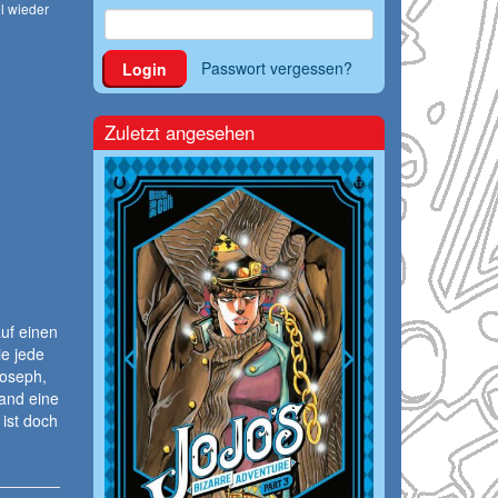
l wieder
Passwort vergessen?
Login
Zuletzt angesehen
uf einen
ie jede
Joseph,
and eine
ist doch