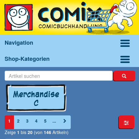
Navigation
Shop-Kategorien
1
2
3
4
5
...
Zeige
1
bis
20
(von
146
Artikeln)