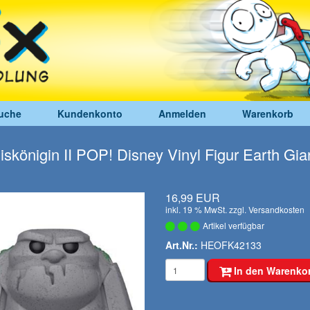
uche
Kundenkonto
Anmelden
Warenkorb
iskönigin II POP! Disney Vinyl Figur Earth Gia
16,99 EUR
inkl. 19 % MwSt. zzgl.
Versandkosten
Artikel verfügbar
Art.Nr.:
HEOFK42133
In den Warenko