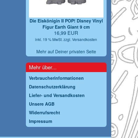
Die Eiskönigin II POP! Disney Vinyl
Figur Earth Giant 9 cm
16,99 EUR
inkl. 19 % MwSt. zzgl.
Versandkosten
Mehr auf Deiner privaten Seite
Mehr über...
Verbraucherinformationen
Datenschutzerklärung
Liefer- und Versandkosten
Unsere AGB
Widerrufsrecht
Impressum