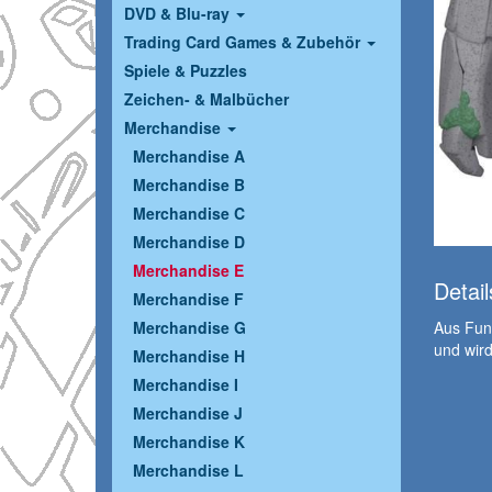
DVD & Blu-ray
Trading Card Games & Zubehör
Spiele & Puzzles
Zeichen- & Malbücher
Merchandise
Merchandise A
Merchandise B
Merchandise C
Merchandise D
Merchandise E
Detail
Merchandise F
Aus Funk
Merchandise G
und wird
Merchandise H
Merchandise I
Merchandise J
Merchandise K
Merchandise L