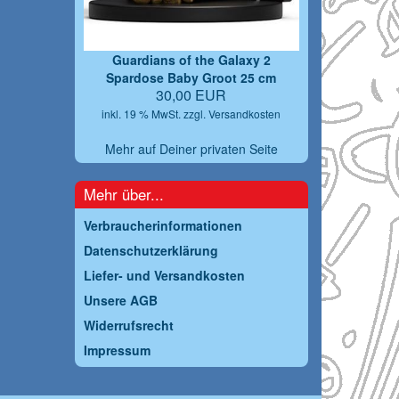
Guardians of the Galaxy 2
Spardose Baby Groot 25 cm
30,00 EUR
inkl. 19 % MwSt. zzgl.
Versandkosten
Mehr auf Deiner privaten Seite
Mehr über...
Verbraucherinformationen
Datenschutzerklärung
Liefer- und Versandkosten
Unsere AGB
Widerrufsrecht
Impressum