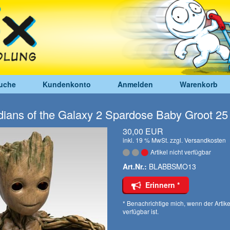
uche
Kundenkonto
Anmelden
Warenkorb
ians of the Galaxy 2 Spardose Baby Groot 25
30,00 EUR
inkl. 19 % MwSt. zzgl.
Versandkosten
Artikel nicht verfügbar
Art.Nr.:
BLABBSMO13
Erinnern *
* Benachrichtige mich, wenn der Artike
verfügbar ist.