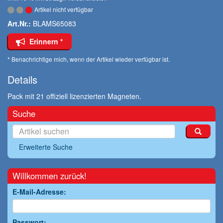
Artikel nicht verfügbar
Art.Nr.:
BLAMS65083
Erinnern *
* Benachrichtige mich, wenn der Artikel wieder verfügbar ist.
Details
Pack mit 21 offiziell lizenzierten Magneten.
Suche
Erweiterte Suche
Willkommen zurück!
E-Mail-Adresse:
Passwort: