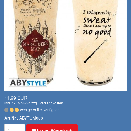
11,99 EUR
inkl. 19 % MwSt. zzgl.
Versandkosten
wenige Artikel verfügbar
Art.Nr.:
ABYTUM006
In den Warenkorb