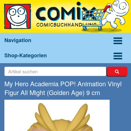
Navigation
Shop-Kategorien
My Hero Academia POP! Animation Vinyl
Figur All Might (Golden Age) 9 cm