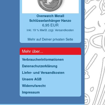
Overwatch Metall
Schlüsselanhänger Hanzo
6,95 EUR
inkl. 19 % MwSt. zzgl.
Versandkosten
Mehr auf Deiner privaten Seite
Mehr über...
Verbraucherinformationen
Datenschutzerklärung
Liefer- und Versandkosten
Unsere AGB
Widerrufsrecht
Impressum