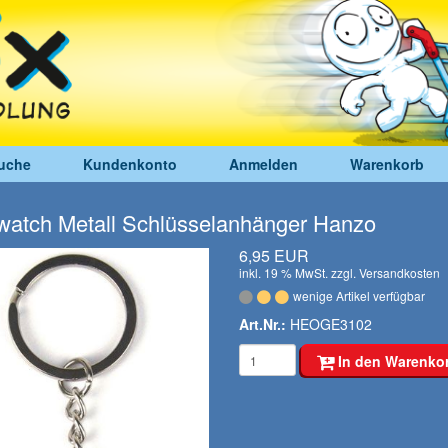
uche
Kundenkonto
Anmelden
Warenkorb
watch Metall Schlüsselanhänger Hanzo
6,95 EUR
inkl. 19 % MwSt. zzgl.
Versandkosten
wenige Artikel verfügbar
Art.Nr.:
HEOGE3102
In den Warenko