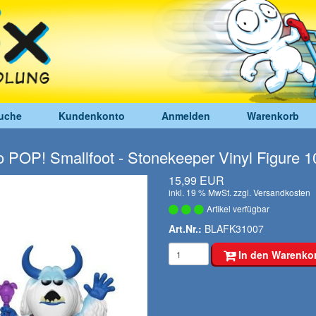
uche
Kundenkonto
Anmelden
Warenkorb
 POP! Smallfoot - Stonekeeper Vinyl Figure 
15,99 EUR
inkl. 19 % MwSt. zzgl.
Versandkosten
Artikel verfügbar
Art.Nr.:
BLAFK31007
In den Warenko