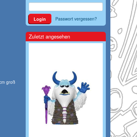
Passwort vergessen?
Login
Zuletzt angesehen
 cm groß