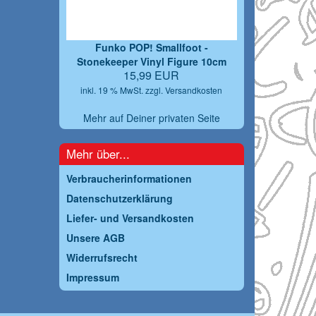
Funko POP! Smallfoot -
Stonekeeper Vinyl Figure 10cm
15,99 EUR
inkl. 19 % MwSt. zzgl.
Versandkosten
Mehr auf Deiner privaten Seite
Mehr über...
Verbraucherinformationen
Datenschutzerklärung
Liefer- und Versandkosten
Unsere AGB
Widerrufsrecht
Impressum