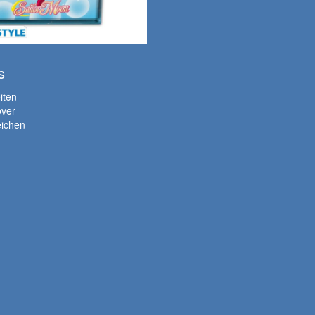
s
iten
over
eichen