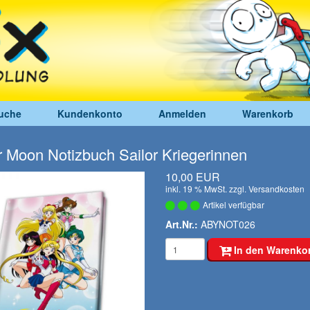
uche
Kundenkonto
Anmelden
Warenkorb
r Moon Notizbuch Sailor Kriegerinnen
10,00 EUR
inkl. 19 % MwSt. zzgl.
Versandkosten
Artikel verfügbar
Art.Nr.:
ABYNOT026
In den Warenko