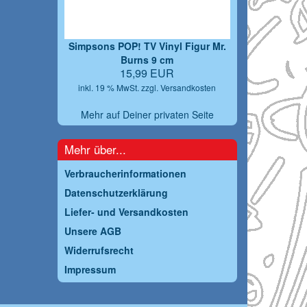
Simpsons POP! TV Vinyl Figur Mr.
Burns 9 cm
15,99 EUR
inkl. 19 % MwSt. zzgl.
Versandkosten
Mehr auf Deiner privaten Seite
Mehr über...
Verbraucherinformationen
Datenschutzerklärung
Liefer- und Versandkosten
Unsere AGB
Widerrufsrecht
Impressum