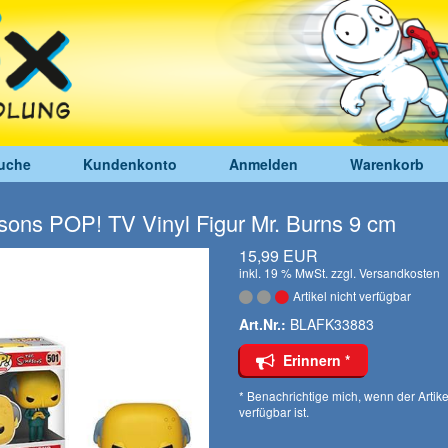
uche
Kundenkonto
Anmelden
Warenkorb
ons POP! TV Vinyl Figur Mr. Burns 9 cm
15,99 EUR
inkl. 19 % MwSt. zzgl.
Versandkosten
Artikel nicht verfügbar
Art.Nr.:
BLAFK33883
Erinnern *
* Benachrichtige mich, wenn der Artike
verfügbar ist.