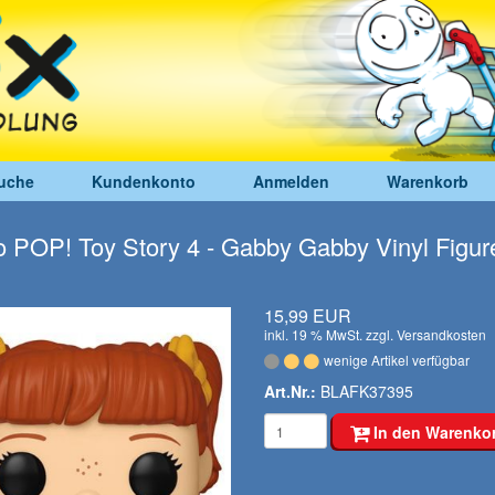
uche
Kundenkonto
Anmelden
Warenkorb
 POP! Toy Story 4 - Gabby Gabby Vinyl Figur
15,99 EUR
inkl. 19 % MwSt. zzgl.
Versandkosten
wenige Artikel verfügbar
Art.Nr.:
BLAFK37395
In den Warenko