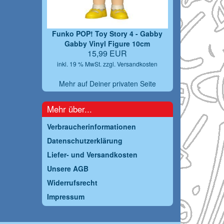
Funko POP! Toy Story 4 - Gabby
Gabby Vinyl Figure 10cm
15,99 EUR
inkl. 19 % MwSt. zzgl.
Versandkosten
Mehr auf Deiner privaten Seite
Mehr über...
Verbraucherinformationen
Datenschutzerklärung
Liefer- und Versandkosten
Unsere AGB
Widerrufsrecht
Impressum