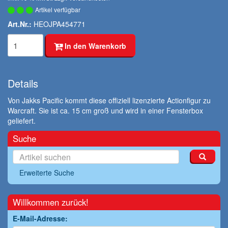
Artikel verfügbar
Art.Nr.:
HEOJPA454771
In den Warenkorb
Details
Von Jakks Pacific kommt diese offiziell lizenzierte Actionfigur zu
Warcraft. Sie ist ca. 15 cm groß und wird in einer Fensterbox
geliefert.
Suche
Erweiterte Suche
Willkommen zurück!
E-Mail-Adresse: