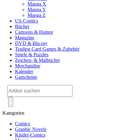
Manga X
Manga Y
Manga Z
US-Comics
Bücher
Cartoons & Humor
Magazine
DVD & Blu-ray
Trading Card Games & Zubehör
Spiele & Puzzles
Zeichen- & Malbücher
Merchandise
Kalender
Gutscheine
Kategorien
Comics
Graphic Novels
Kinder-Comics