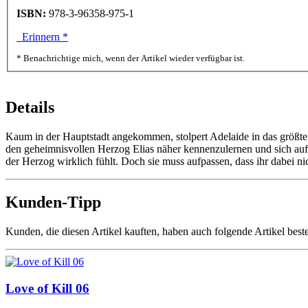
ISBN:
978-3-96358-975-1
Erinnern *
* Benachrichtige mich, wenn der Artikel wieder verfügbar ist.
Details
Kaum in der Hauptstadt angekommen, stolpert Adelaide in das größte A
den geheimnisvollen Herzog Elias näher kennenzulernen und sich auf e
der Herzog wirklich fühlt. Doch sie muss aufpassen, dass ihr dabei 
Kunden-Tipp
Kunden, die diesen Artikel kauften, haben auch folgende Artikel bestel
Love of Kill 06