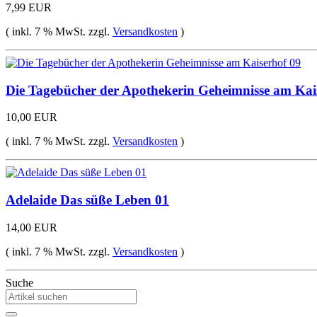
7,99 EUR
( inkl. 7 % MwSt. zzgl.
Versandkosten
)
Die Tagebücher der Apothekerin Geheimnisse am Kai
10,00 EUR
( inkl. 7 % MwSt. zzgl.
Versandkosten
)
Adelaide Das süße Leben 01
14,00 EUR
( inkl. 7 % MwSt. zzgl.
Versandkosten
)
Suche