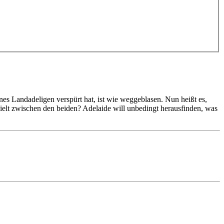
nes Landadeligen verspürt hat, ist wie weggeblasen. Nun heißt es,
pielt zwischen den beiden? Adelaide will unbedingt herausfinden, was