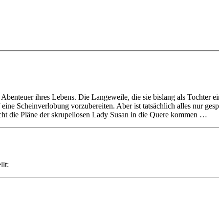
benteuer ihres Lebens. Die Langeweile, die sie bislang als Tochter ei
ine Scheinverlobung vorzubereiten. Aber ist tatsächlich alles nur ges
nicht die Pläne der skrupellosen Lady Susan in die Quere kommen …
lt: