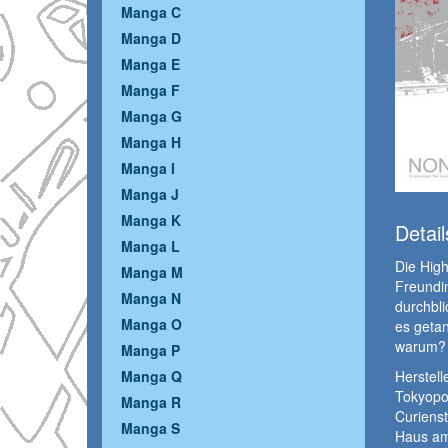
Manga C
Manga D
Manga E
Manga F
Manga G
Manga H
Manga I
Manga J
Manga K
Detail
Manga L
Die High
Manga M
Freundi
Manga N
durchbli
Manga O
es getan
warum?
Manga P
Herstelle
Manga Q
Tokyop
Manga R
Curiens
Manga S
Haus am