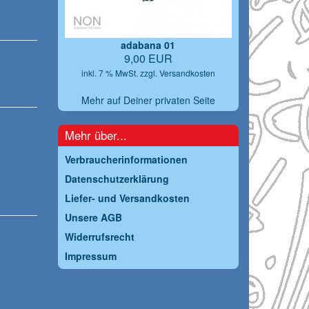
adabana 01
9,00 EUR
inkl. 7 % MwSt. zzgl.
Versandkosten
Mehr auf Deiner privaten Seite
Mehr über...
Verbraucherinformationen
Datenschutzerklärung
Liefer- und Versandkosten
Unsere AGB
Widerrufsrecht
Impressum