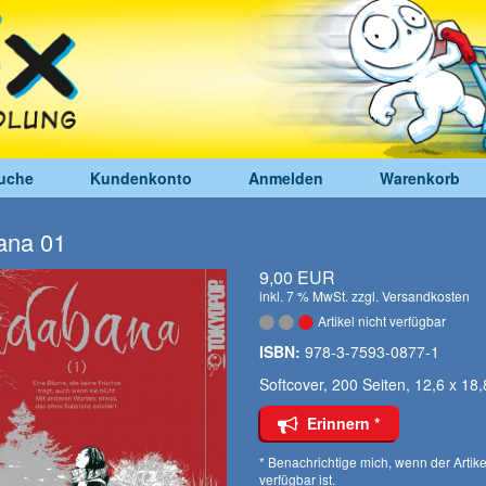
uche
Kundenkonto
Anmelden
Warenkorb
ana 01
9,00 EUR
inkl. 7 % MwSt. zzgl.
Versandkosten
Artikel nicht verfügbar
ISBN:
978-3-7593-0877-1
Softcover, 200 Seiten, 12,6 x 18
Erinnern *
* Benachrichtige mich, wenn der Artike
verfügbar ist.