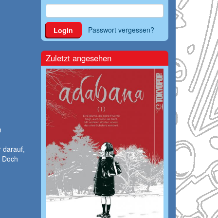
Passwort vergessen?
Login
Zuletzt angesehen
n
 darauf,
. Doch