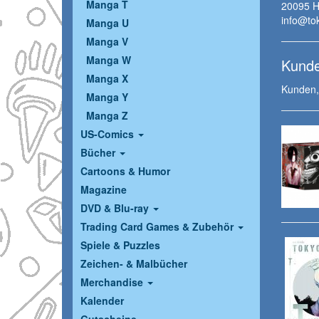
Manga T
20095 
info@to
Manga U
Manga V
Manga W
Kunde
Manga X
Kunden, 
Manga Y
Manga Z
US-Comics
Bücher
Cartoons & Humor
Magazine
DVD & Blu-ray
Trading Card Games & Zubehör
Spiele & Puzzles
Zeichen- & Malbücher
Merchandise
Kalender