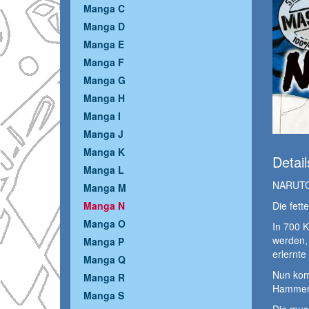
Manga C
Manga D
Manga E
Manga F
Manga G
Manga H
Manga I
Manga J
Manga K
Detail
Manga L
NARUTO
Manga M
Die fett
Manga N
Manga O
In 700 K
werden, 
Manga P
erlernte
Manga Q
Nun kom
Manga R
Hammer-
Manga S