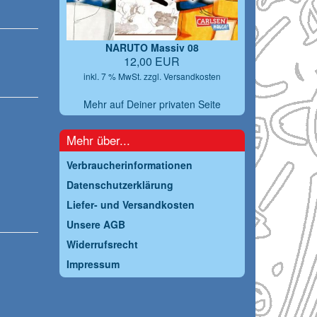
NARUTO Massiv 08
12,00 EUR
inkl. 7 % MwSt. zzgl.
Versandkosten
Mehr auf Deiner privaten Seite
Mehr über...
Verbraucherinformationen
Datenschutzerklärung
Liefer- und Versandkosten
Unsere AGB
Widerrufsrecht
Impressum