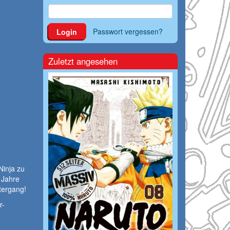
Passwort vergessen?
Login
Zuletzt angesehen
Ninja zu
 Jahre
tergang!
r-