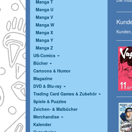
Die mus
Manga T
Manga U
Manga V
Kunde
Manga W
Kunden, 
Manga X
Manga Y
Manga Z
US-Comics
Bücher
Cartoons & Humor
Magazine
DVD & Blu-ray
Trading Card Games & Zubehör
Spiele & Puzzles
Zeichen- & Malbücher
Merchandise
Kalender