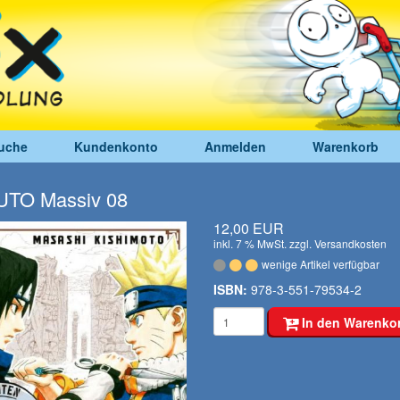
uche
Kundenkonto
Anmelden
Warenkorb
TO Massiv 08
12,00 EUR
inkl. 7 % MwSt. zzgl.
Versandkosten
wenige Artikel verfügbar
ISBN:
978-3-551-79534-2
In den Warenko