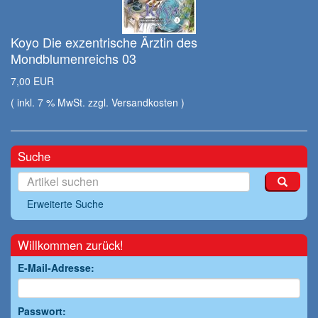
Koyo Die exzentrische Ärztin des
Mondblumenreichs 03
7,00 EUR
( inkl. 7 % MwSt. zzgl.
Versandkosten
)
Suche
Erweiterte Suche
Willkommen zurück!
E-Mail-Adresse:
Passwort: