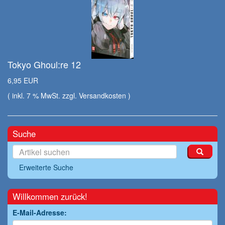
Tokyo Ghoul:re 12
6,95 EUR
( inkl. 7 % MwSt. zzgl.
Versandkosten
)
Suche
Erweiterte Suche
Willkommen zurück!
E-Mail-Adresse: