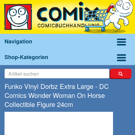
Navigation
Shop-Kategorien
Funko Vinyl Dorbz Extra Large - DC
Comics Wonder Woman On Horse
Collectible Figure 24cm