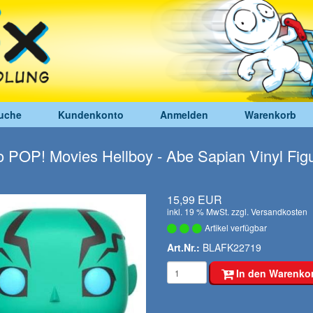
uche
Kundenkonto
Anmelden
Warenkorb
 POP! Movies Hellboy - Abe Sapian Vinyl Fig
15,99 EUR
inkl. 19 % MwSt. zzgl.
Versandkosten
Artikel verfügbar
Art.Nr.:
BLAFK22719
In den Warenko