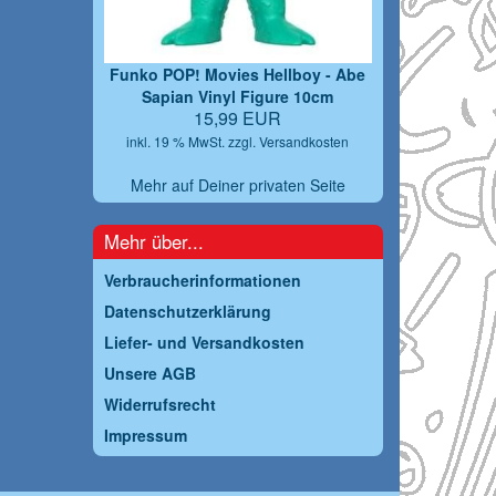
Funko POP! Movies Hellboy - Abe
Sapian Vinyl Figure 10cm
15,99 EUR
inkl. 19 % MwSt. zzgl.
Versandkosten
Mehr auf Deiner privaten Seite
Mehr über...
Verbraucherinformationen
Datenschutzerklärung
Liefer- und Versandkosten
Unsere AGB
Widerrufsrecht
Impressum