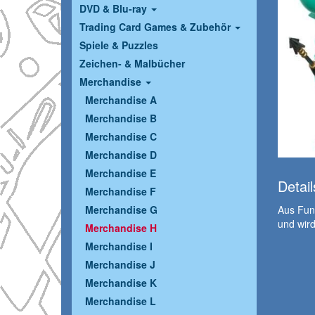
DVD & Blu-ray
Trading Card Games & Zubehör
Spiele & Puzzles
Zeichen- & Malbücher
Merchandise
Merchandise A
Merchandise B
Merchandise C
Merchandise D
Merchandise E
Detail
Merchandise F
Aus Funk
Merchandise G
und wird
Merchandise H
Merchandise I
Merchandise J
Merchandise K
Merchandise L