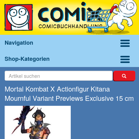
Navigation
Shop-Kategorien
Mortal Kombat X Actionfigur Kitana
Mournful Variant Previews Exclusive 15 cm