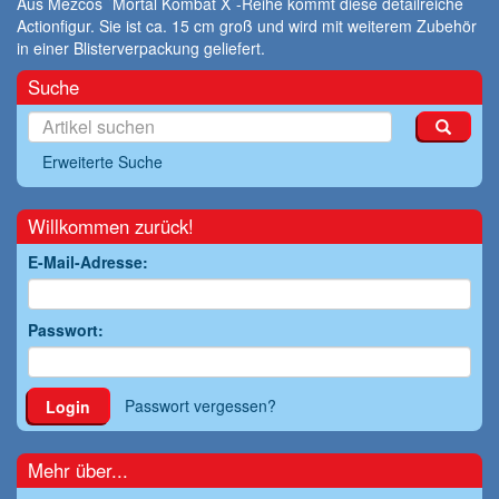
Aus Mezcos ´Mortal Kombat X´-Reihe kommt diese detailreiche
Actionfigur. Sie ist ca. 15 cm groß und wird mit weiterem Zubehör
in einer Blisterverpackung geliefert.
Suche
Erweiterte Suche
Willkommen zurück!
E-Mail-Adresse:
Passwort:
Passwort vergessen?
Login
Mehr über...